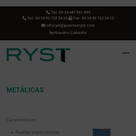
Skip
.
to
Tel:
00 34 687 561 899
content
Tel:
00 34 93 752 24 22
Fax: 00 34 93 752 24 12
inforyst@puertasryst.com
Nuestro Linkedin
Ope
Clos
mobi
mobi
men
men
METÁLICAS
Características:
Puertas según normas