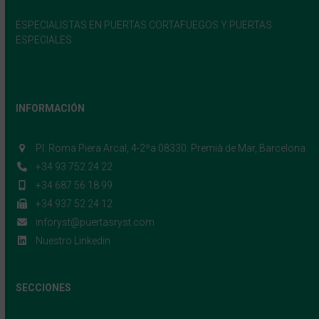
ESPECIALISTAS EN PUERTAS CORTAFUEGOS Y PUERTAS
ESPECIALES
INFORMACIÓN
Pl. Roma Piera Arcal, 4-2ºa 08330. Premià de Mar, Barcelona
+34 93 752 24 22
+34 687 56 18 99
+34 937 52 24 12
inforyst@puertasryst.com
Nuestro Linkedin
SECCIONES