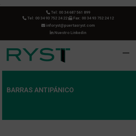
Skip
.
to
Tel:
00 34 687 561 899
content
Tel:
00 34 93 752 24 22
Fax: 00 34 93 752 24 12
inforyst@puertasryst.com
Nuestro Linkedin
Ope
Clos
mobi
mobi
men
men
BARRAS ANTIPÁNICO