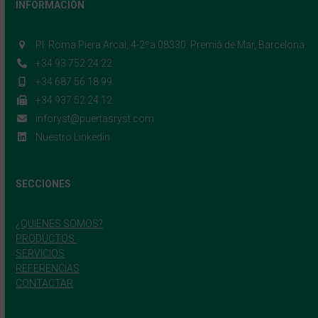
INFORMACIÓN
Pl. Roma Piera Arcal, 4-2ºa 08330. Premià de Mar, Barcelona
+34 93 752 24 22
+34 687 56 18 99
+34 937 52 24 12
inforyst@puertasryst.com
Nuestro Linkedin
SECCIONES
¿QUIENES SOMOS?
PRODUCTOS
SERVICIOS
REFERENCIAS
CONTACTAR